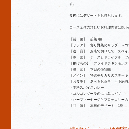
す。
食後にはデザートをお持ちします。
コース全体の詳しいお料理内容は以下
【前 菜】 前菜3種
【サラダ】 彩り野菜のサラダ ～コ
【逸 品】 お店で切りたて！スペイ
【冷 菜】 チーズとドライフルーツ
【揚げもの】 フライドチキン＆ポテ
【温 菜】 本日の焼牡蠣
【メイン】 特選牛サガリのステーキ
【お食事】 選べるお食事 ※予約時
・本格スパイスカレー
・ゴルゴンゾーラのはちみつピザ
・ハーブソーセージとブロッコリーの
【甘 味】 本日のデザート 2種