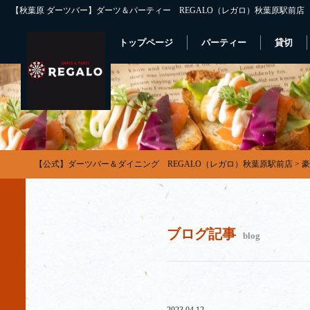
【秋葉原 ダーツバー】ダーツ＆パーティー REGALO（レガロ）秋葉原駅前店
トップページ
パーティー
貸切
【公式】ダーツバー＆ダイニング REGALO（レガロ）秋葉原駅前店
>
豪
ブログ記事
blog