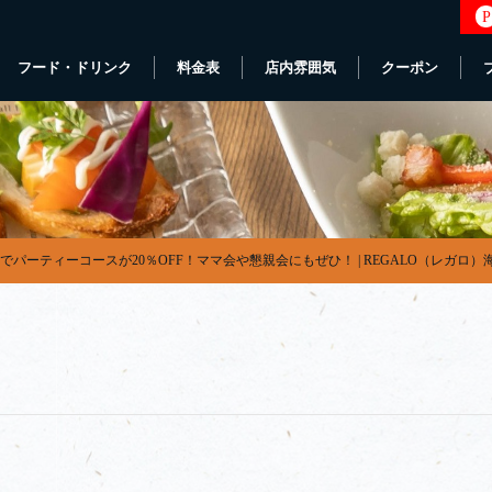
P
フード・ドリンク
料金表
店内雰囲気
クーポン
でパーティーコースが20％OFF！ママ会や懇親会にもぜひ！ | REGALO（レガロ）