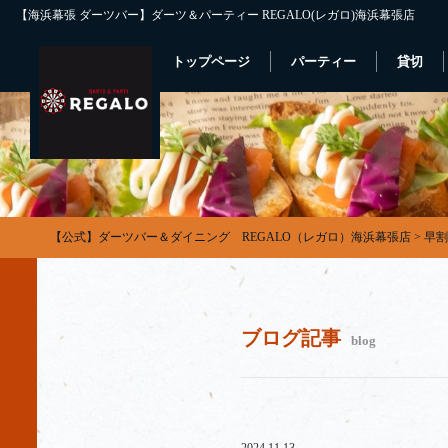
【海浜幕張 ダーツバー】ダーツ＆パーティー REGALO(レガロ)海浜幕張店
トップページ
パーティー
貸切
【公式】ダーツバー＆ダイニング REGALO（レガロ）海浜幕張店
>
早割
ブログ記事
blog