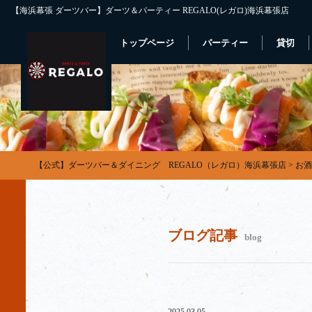
【海浜幕張 ダーツバー】ダーツ＆パーティー REGALO(レガロ)海浜幕張店
トップページ
パーティー
貸切
【公式】ダーツバー＆ダイニング REGALO（レガロ）海浜幕張店
>
お酒
ブログ記事
blog