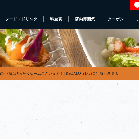
P
フード・ドリンク
料金表
店内雰囲気
クーポン
のお供にぴったりな一品ございます！ | REGALO（レガロ）海浜幕張店