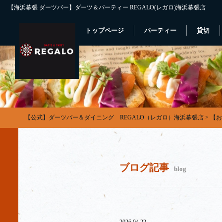
【海浜幕張 ダーツバー】ダーツ＆パーティー REGALO(レガロ)海浜幕張店
トップページ
パーティー
貸切
【公式】ダーツバー＆ダイニング REGALO（レガロ）海浜幕張店
>
【お
ブログ記事
blog