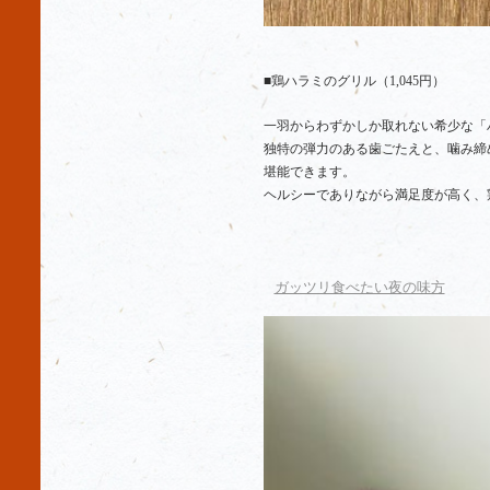
■鶏ハラミのグリル（
1,045
円）
一羽からわずかしか取れない希少な「
独特の弾力のある歯ごたえと、噛み締
堪能できます。
ヘルシーでありながら満足度が高く、
ガッツリ食べたい夜の味方