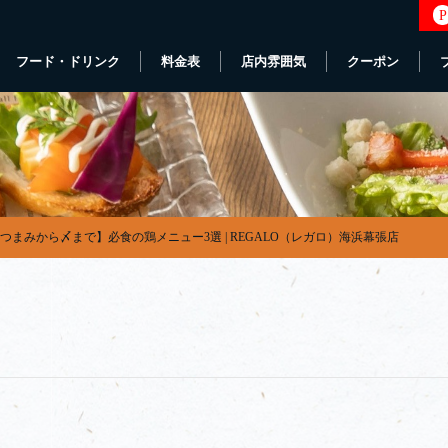
P
フード・ドリンク
料金表
店内雰囲気
クーポン
つまみから〆まで】必食の鶏メニュー3選 | REGALO（レガロ）海浜幕張店