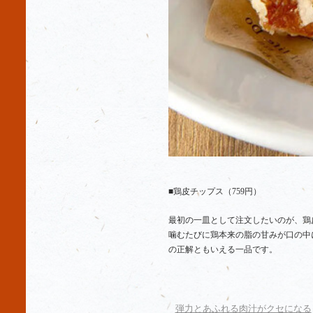
■鶏皮チップス（
759
円）
最初の一皿として注文したいのが、鶏
噛むたびに鶏本来の脂の甘みが口の中
の正解ともいえる一品です。
弾力とあふれる肉汁がクセになる