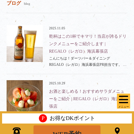
ブログ
blog
2025.11.05
乾杯はこの1杯でキマリ！当店が誇るドリ
ンクメニューをご紹介します |
REGALO（レガロ）海浜幕張店
こんにちは！ダーツバー＆ダイニング
REGALO（レガロ）海浜幕張店PR担当です。 …
2025.10.29
お酒と楽しめる！おすすめサラダメニュ
ーをご紹介 | REGALO（レガロ）海浜幕
張店
メニュー
こんにちは！ダーツバー＆ダイニング
P
お得なDKポイント
REGALO（レガロ）海浜幕張店PR担当です。 …