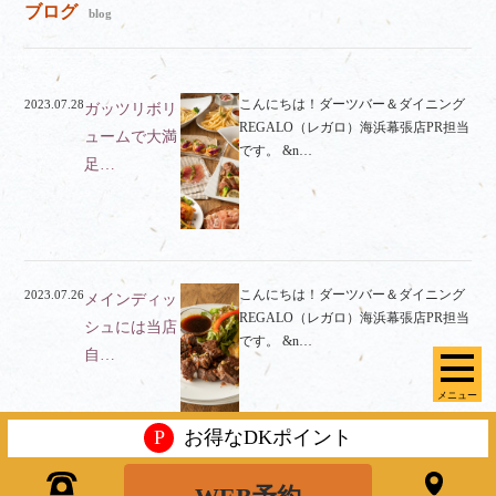
ブログ
blog
こんにちは！ダーツバー＆ダイニング
2023.07.28
ガッツリボリ
REGALO（レガロ）海浜幕張店PR担当
ュームで大満
です。 &n…
足…
こんにちは！ダーツバー＆ダイニング
2023.07.26
メインディッ
REGALO（レガロ）海浜幕張店PR担当
シュには当店
です。 &n…
自…
メニュー
P
お得なDKポイント
こんにちは！ダーツバー＆ダイニング
2023.07.19
当店こだわり