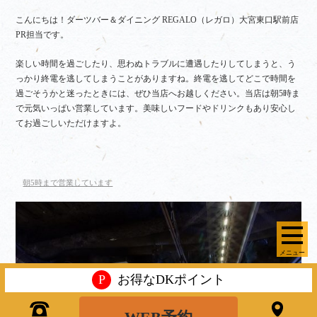
こんにちは！ダーツバー＆ダイニング REGALO（レガロ）大宮東口駅前店
PR担当です。
楽しい時間を過ごしたり、思わぬトラブルに遭遇したりしてしまうと、う
っかり終電を逃してしまうことがありますね。終電を逃してどこで時間を
過ごそうかと迷ったときには、ぜひ当店へお越しください。当店は朝5時ま
で元気いっぱい営業しています。美味しいフードやドリンクもあり安心し
てお過ごしいただけますよ。
朝5時まで営業しています
メニュー
P
お得なDKポイント