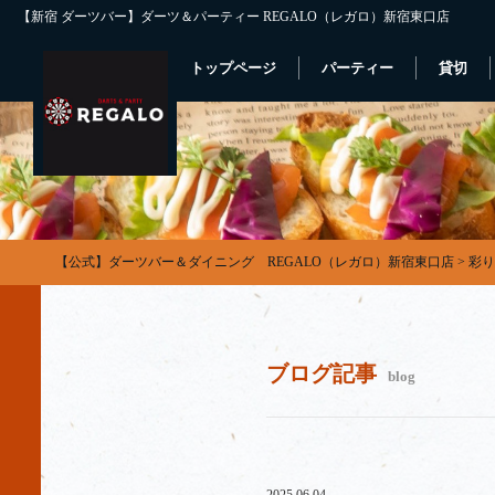
【新宿 ダーツバー】ダーツ＆パーティー REGALO（レガロ）新宿東口店
トップページ
パーティー
貸切
【公式】ダーツバー＆ダイニング REGALO（レガロ）新宿東口店
>
彩り
ブログ記事
blog