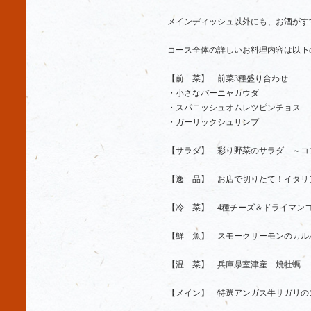
メインディッシュ以外にも、お酒がす
コース全体の詳しいお料理内容は以下
【前 菜】 前菜3種盛り合わせ
・小さなバーニャカウダ
・スパニッシュオムレツピンチョス
・ガーリックシュリンプ
【サラダ】 彩り野菜のサラダ ～コ
【逸 品】 お店で切りたて！イタリ
【冷 菜】 4種チーズ＆ドライマン
【鮮 魚】 スモークサーモンのカル
【温 菜】 兵庫県室津産 焼牡蠣
【メイン】 特選アンガス牛サガリの