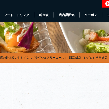
P
フード・ドリンク
料金表
店内雰囲気
クーポン
店の最上級のおもてなし「ラグジュアリーコース」 | REGALO（レガロ）八重洲店