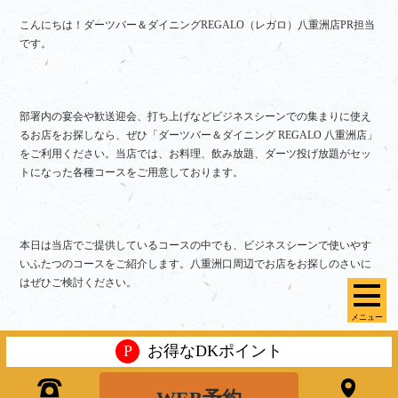
こんにちは！ダーツバー＆ダイニングREGALO（レガロ）八重洲店PR担当
です。
部署内の宴会や歓送迎会、打ち上げなどビジネスシーンでの集まりに使え
るお店をお探しなら、ぜひ「ダーツバー＆ダイニング REGALO 八重洲店」
をご利用ください。当店では、お料理、飲み放題、ダーツ投げ放題がセッ
トになった各種コースをご用意しております。
本日は当店でご提供しているコースの中でも、ビジネスシーンで使いやす
いふたつのコースをご紹介します。八重洲口周辺でお店をお探しのさいに
はぜひご検討ください。
メニュー
P
お得なDKポイント
バランスが良く使いやすいエクストラコース