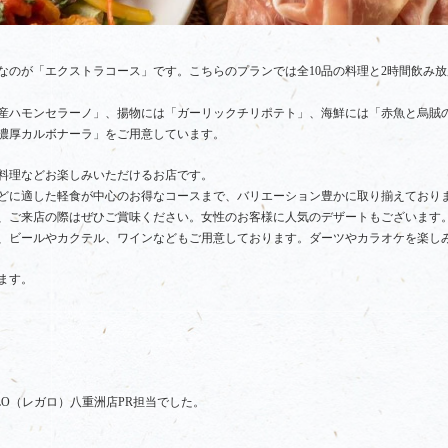
のが「エクストラコース」です。こちらのプランでは全10品の料理と2時間飲み放題
産ハモンセラーノ」、揚物には「ガーリックチリポテト」、海鮮には「赤魚と烏賊の
濃厚カルボナーラ」をご用意しています。
料理などお楽しみいただけるお店です。
どに適した軽食が中心のお得なコースまで、バリエーション豊かに取り揃えており
、ご来店の際はぜひご賞味ください。女性のお客様に人気のデザートもございます
、ビールやカクテル、ワインなどもご用意しております。ダーツやカラオケを楽し
ます。
LO（レガロ）八重洲店PR担当でした。