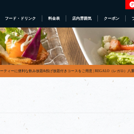
P
フード・ドリンク
料金表
店内雰囲気
クーポン
ーティーに便利な飲み放題&投げ放題付きコースをご用意 | REGALO（レガロ）八