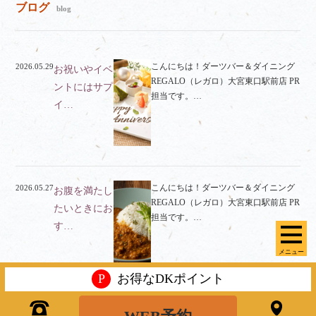
ブログ
blog
こんにちは！ダーツバー＆ダイニング
2026.05.29
お祝いやイベ
REGALO（レガロ）大宮東口駅前店 PR
ントにはサプ
担当です。…
イ…
こんにちは！ダーツバー＆ダイニング
2026.05.27
お腹を満たし
REGALO（レガロ）大宮東口駅前店 PR
たいときにお
担当です。…
す…
メニュー
P
お得なDKポイント
こんにちは！ダーツバー＆ダイニング
2026.05.20
手軽にお召し