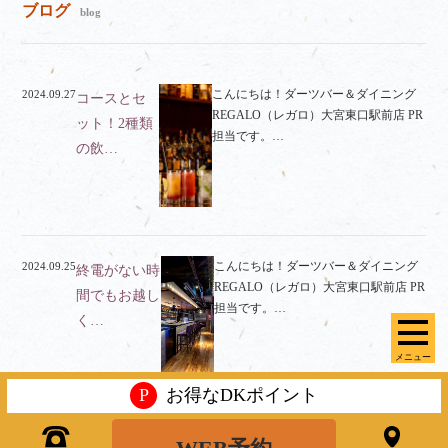
ブログ
blog
こんにちは！ダーツバー＆ダイニング
2024.09.27
コースとセ
REGALO（レガロ）大宮東口駅前店 PR
ット！2種類
担当です。…
の飲…
こんにちは！ダーツバー＆ダイニング
2024.09.25
終電がない時
REGALO（レガロ）大宮東口駅前店 PR
間でもお越し
担当です。…
く…
メニュー
P
お得なDKポイント
こんにちは！ダーツバー＆ダイニング
2024.09.18
個室なら周り