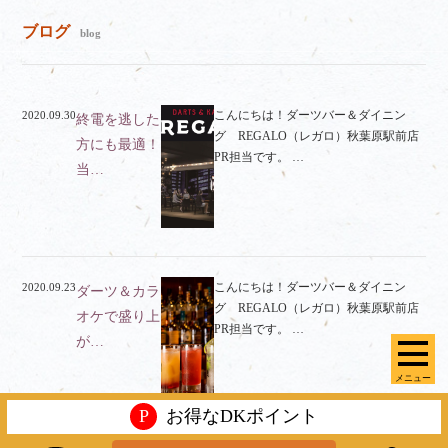
ブログ
blog
こんにちは！ダーツバー＆ダイニン
2020.09.30
終電を逃した
グ REGALO（レガロ）秋葉原駅前店
方にも最適！
PR担当です。 …
当…
こんにちは！ダーツバー＆ダイニン
2020.09.23
ダーツ＆カラ
グ REGALO（レガロ）秋葉原駅前店
オケで盛り上
PR担当です。 …
が…
メニュー
P
お得なDKポイント