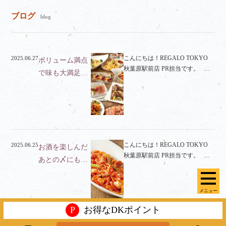
ブログ
blog
こんにちは！REGALO TOKYO
2025.06.27
ボリューム満点
秋葉原駅前店 PR担当です。 …
で味も大満足…
こんにちは！REGALO TOKYO
2025.06.25
お酒を楽しんだ
秋葉原駅前店 PR担当です。 …
あとの〆にも…
メニュー
P
お得なDKポイント