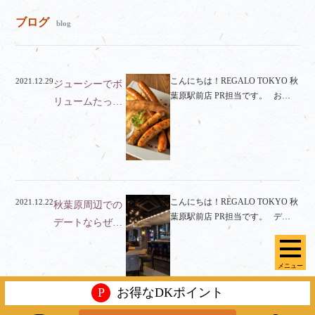
ブログ
blog
こんにちは！REGALO TOKYO 秋
2021.12.29
ジューシーでボ
葉原駅前店 PR担当です。 お…
リュームたっ…
こんにちは！REGALO TOKYO 秋
2021.12.22
秋葉原周辺での
葉原駅前店 PR担当です。 デ…
デートならぜ…
メニュー
P
お得なDKポイント