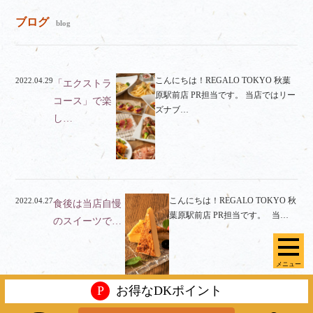
ブログ
blog
こんにちは！REGALO TOKYO 秋葉
2022.04.29
「エクストラ
原駅前店 PR担当です。 当店ではリー
コース」で楽
ズナブ…
し…
こんにちは！REGALO TOKYO 秋
2022.04.27
食後は当店自慢
葉原駅前店 PR担当です。 当…
のスイーツで…
メニュー
P
お得なDKポイント