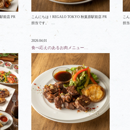
駅前店 PR
こんにちは！REGALO TOKYO 秋葉原駅前店 PR
こん
担当です。 …
担当
2026.04.01
食べ応えのあるお肉メニュー…