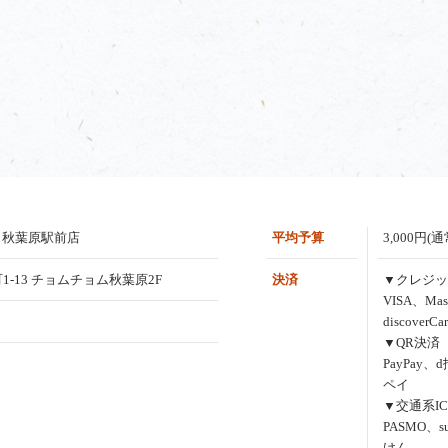
）秋葉原駅前店
平均予算
3,000円(
1-13 チョムチョム秋葉原2F
決済
▼クレジッ
VISA、Mas
discoverCa
▼QR決済
PayPay、
ペイ
▼交通系IC
PASMO、s
けん