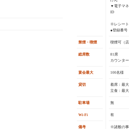
▼電子マネ
ID
※レシート
●登録番号：T
禁煙・喫煙
喫煙可（店
総席数
81席
カウンター
宴会最大
100名様
貸切
着席：最大
立食：最大
駐車場
無
Wi-Fi
有
備考
※諸般の事