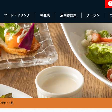
P
フード・ドリンク
料金表
店内雰囲気
クーポン
026年
>
4月