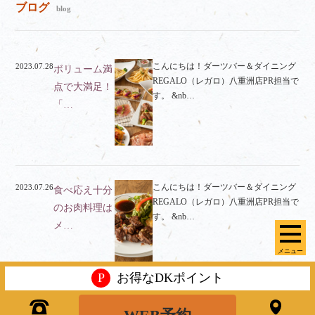
ブログ
blog
こんにちは！ダーツバー＆ダイニング
2023.07.28
ボリューム満
REGALO（レガロ）八重洲店PR担当で
点で大満足！
す。 &nb…
「…
こんにちは！ダーツバー＆ダイニング
2023.07.26
食べ応え十分
REGALO（レガロ）八重洲店PR担当で
のお肉料理は
す。 &nb…
メ…
メニュー
P
お得なDKポイント
こんにちは！ダーツバー＆ダイニング
2023.07.19
当店自慢のス