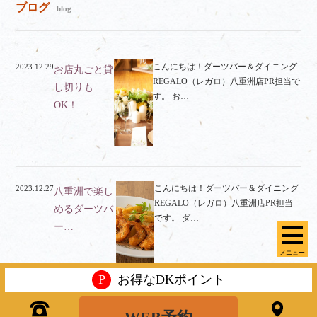
ブログ
blog
こんにちは！ダーツバー＆ダイニング
2023.12.29
お店丸ごと貸
REGALO（レガロ）八重洲店PR担当で
し切りも
す。 お…
OK！…
こんにちは！ダーツバー＆ダイニング
2023.12.27
八重洲で楽し
REGALO（レガロ）八重洲店PR担当
めるダーツバ
です。 ダ…
ー…
メニュー
P
お得なDKポイント
こんにちは！ダーツバー＆ダイニング
2023.12.20
おしゃれなバ