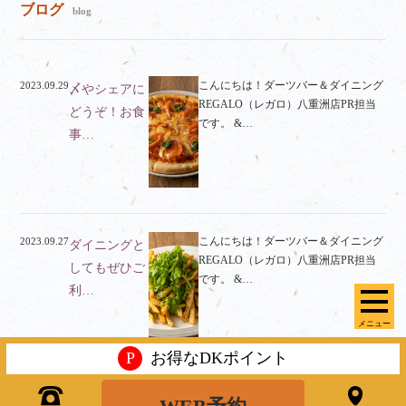
ブログ
blog
こんにちは！ダーツバー＆ダイニング
2023.09.29
〆やシェアに
REGALO（レガロ）八重洲店PR担当
どうぞ！お食
です。 &…
事…
こんにちは！ダーツバー＆ダイニング
2023.09.27
ダイニングと
REGALO（レガロ）八重洲店PR担当
してもぜひご
です。 &…
利…
メニュー
P
お得なDKポイント
こんにちは！ダーツバー＆ダイニング
2023.09.20
ビジネスシー