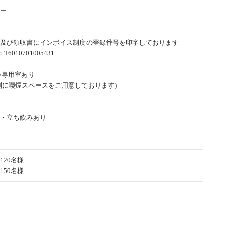
ー
及び領収書にインボイス制度の登録番号を印字しております
6010701005431
煙専用室あり
別に喫煙スペースをご用意しております)
・立ち飲みあり
120名様
150名様