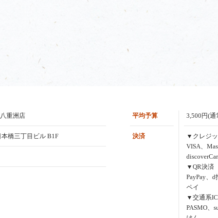
京八重洲店
平均予算
3,500円(
 日本橋三丁目ビル B1F
決済
▼クレジッ
VISA、Mas
discoverCa
▼QR決済
PayPay、
ペイ
▼交通系IC
PASMO、s
けん