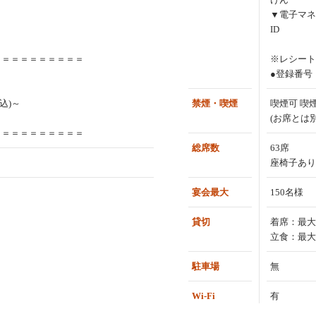
▼電子マネ
ID
＝＝＝＝＝＝＝＝＝＝
※レシート
●登録番号：T
込)～
禁煙・喫煙
喫煙可 喫
(お席とは
＝＝＝＝＝＝＝＝＝＝
総席数
63席
座椅子あり
宴会最大
150名様
貸切
着席：最大
立食：最大
駐車場
無
Wi-Fi
有