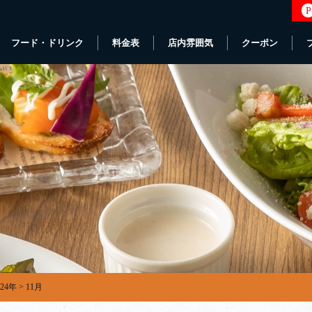
P
フード・ドリンク
料金表
店内雰囲気
クーポン
024年
>
11月