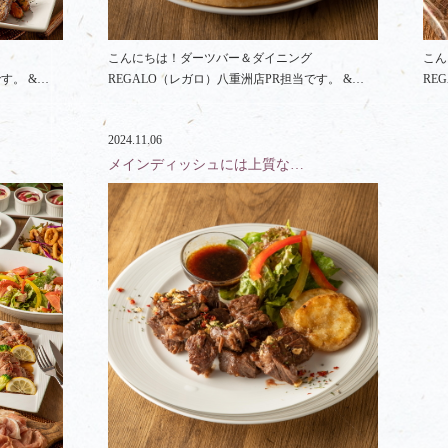
こんにちは！ダーツバー＆ダイニング
こん
す。 &…
REGALO（レガロ）八重洲店PR担当です。 &…
RE
2024.11.06
メインディッシュには上質な…