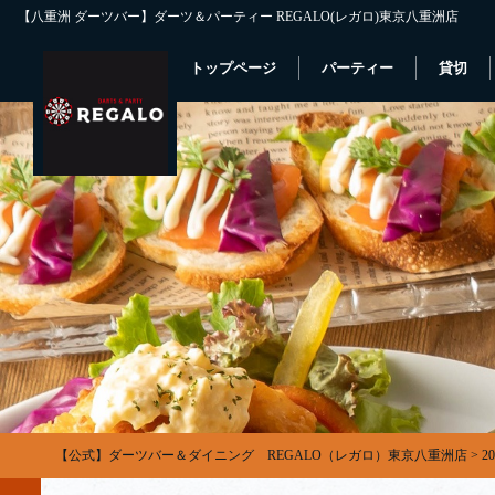
【八重洲 ダーツバー】ダーツ＆パーティー REGALO(レガロ)東京八重洲店
トップページ
パーティー
貸切
【公式】ダーツバー＆ダイニング REGALO（レガロ）東京八重洲店
>
2