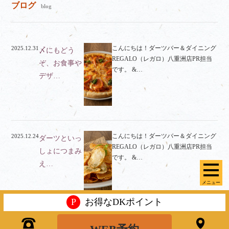
ブログ
blog
こんにちは！ダーツバー＆ダイニング
2025.12.31
〆にもどう
REGALO（レガロ）八重洲店PR担当
ぞ、お食事や
です。 &…
デザ…
こんにちは！ダーツバー＆ダイニング
2025.12.24
ダーツといっ
REGALO（レガロ）八重洲店PR担当
しょにつまみ
です。 &…
え…
メニュー
P
お得なDKポイント
こんにちは！ダーツバー＆ダイニング
2025.12.17
ビジネスシー